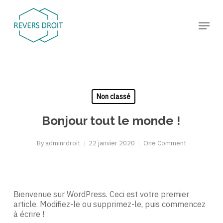
Skip
to
Menu
main
Close
content
Menu
Non classé
Bonjour tout le monde !
By
adminrdroit
22 janvier 2020
One Comment
Bienvenue sur WordPress. Ceci est votre premier
article. Modifiez-le ou supprimez-le, puis commencez
à écrire !